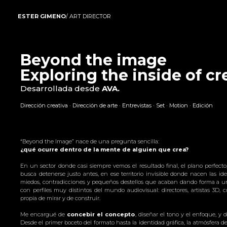
ESTER GIMENO
/ ART DIRECTOR
Beyond the image
Exploring the inside of c
Desarrollada desde
AVA.
Dirección creativa · Dirección de arte · Entrevistas · Set · Motion · Edición
“Beyond the Image” nace de una pregunta sencilla:
¿qué ocurre dentro de la mente de alguien que crea?
En un sector donde casi siempre vemos el resultado final, el plano perfecto, 
busca detenerse justo antes, en ese territorio invisible donde nacen las id
miedos, contradicciones y pequeños destellos que acaban dando forma a un 
con perfiles muy distintos del mundo audiovisual: directores, artistas 3D
propia de mirar y de construir.
Me encargué de
concebir el concepto
, diseñar el tono y el enfoque, y 
Desde el primer boceto del formato hasta la identidad gráfica, la atmósfera 