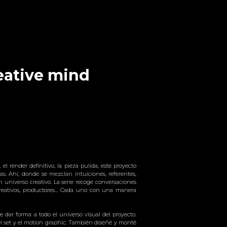
reative mind
el render definitivo, la pieza pulida, este proyecto
eas. Ahí, donde se mezclan intuiciones, referentes,
universo creativo. La serie recoge conversaciones
, creativos, productores… Cada uno con una manera
de dar forma a todo el universo visual del proyecto.
del set y el motion graphic. También diseñé y monté