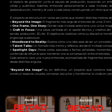
el espacio de grabación junto al equipo de producción, buscando un ent
cálido y auténtico. Además, entrevisté personalmente a cada invitado, d
postproducción, monté y di color a cada pieza, construyendo un ritmo que res
El proyecto se estructura en varias secciones que revelan distintos matices del
– Beyond the Image:
El fragmento más largo de entrevista de unos 3 min.
– One Frame, One Story:
Donde cada invitado selecciona una única image
– Craft in Focus:
Una pieza centrada en el aporte técnico y creativo del of
sonido, producción, 3D, etc. El objetivo es visibilizar cómo su disciplina tra
engranaje audiovisual.
– Moodboard to Reality:
Explora cómo una idea pasa de ser un concepto ab
– Talent Talks:
Un formato más íntimo y reflexivo, donde el invitado compa
– Spotlight Days:
Piezas cortas asociadas a fechas señaladas, momentos
contenido de refuerzo para mantener viva la conversación entre entrevistas.
Cada semana nace una nueva entrevista, acompañada de fragmentos breves 
desde distintos ángulos.
“Beyond the Image”
es, en definitiva, un proyecto que combina todo l
construir espacios visuales, conversar, escuchar y transformar lo vivido en pi