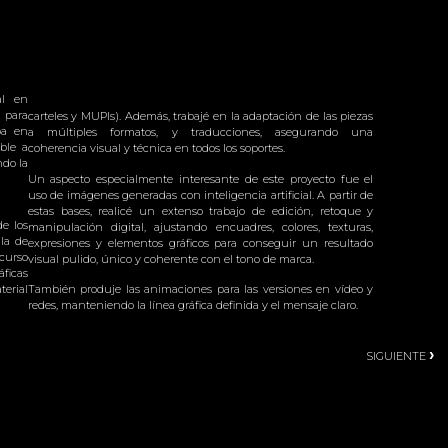
al en
 para
carteles y MUPIs). Además, trabajé en la adaptación de las piezas
ba en
a múltiples formatos, y traducciones, asegurando una
ble a
coherencia visual y técnica en todos los soportes.
ndo la
Un aspecto especialmente interesante de este proyecto fue el
uso de imágenes generadas con inteligencia artificial. A partir de
estas bases, realicé un extenso trabajo de edición, retoque y
e los
manipulación digital, ajustando encuadres, colores, texturas,
la de
expresiones y elementos gráficos para conseguir un resultado
curso
visual pulido, único y coherente con el tono de marca.
áficas
terial
También produje las animaciones para las versiones en vídeo y
redes, manteniendo la línea gráfica definida y el mensaje claro.
›
SIGUIENTE