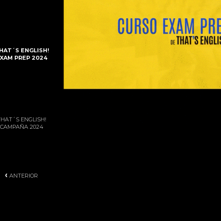
HAT´S ENGLISH!
XAM PREP 2024
THAT´S ENGLISH!
CAMPAÑA 2024
‹
ANTERIOR