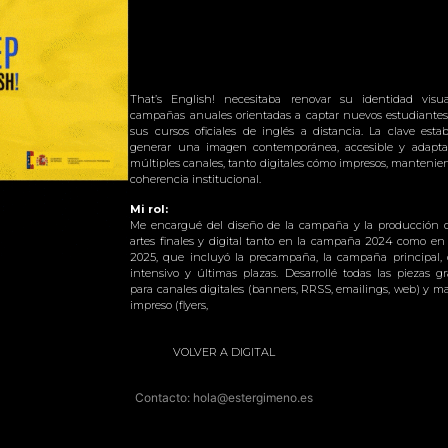
That’s English! necesitaba renovar su identidad visu
campañas anuales orientadas a captar nuevos estudiantes
sus cursos oficiales de inglés a distancia. La clave esta
generar una imagen contemporánea, accesible y adapta
múltiples canales, tanto digitales cómo impresos, mantenie
coherencia institucional.
Mi rol:
Me encargué del diseño de la campaña y la producción d
artes finales y digital tanto en la campaña 2024 como en 
2025, que incluyó la precampaña, la campaña principal, 
intensivo y últimas plazas. Desarrollé todas las piezas gr
para canales digitales (banners, RRSS, emailings, web) y ma
impreso (flyers,
VOLVER A DIGITAL
Contacto: hola@estergimeno.es