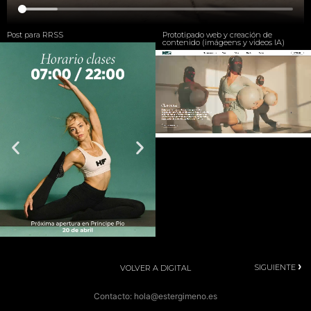
Post para RRSS
Prototipado web y creación de
contenido (imágeens y videos IA)
‹
›
ANTERIOR
SIGUIENTE
VOLVER A DIGITAL
Contacto: hola@estergimeno.es