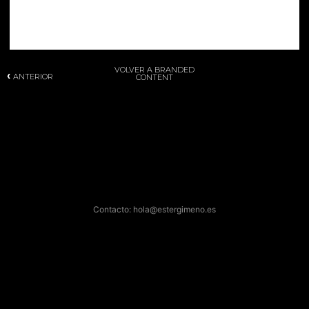
VOLVER A BRANDED
‹
›
ANTERIOR
SIGUIENTE
CONTENT
Contacto: hola@estergimeno.es