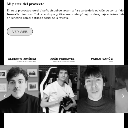
Mi parte del proyecto
En este proyecto cree el diseño visual de la campaña y parte de la edición de contenidos j
Teresa Sanfrechoso. Todo el enfoque gráfico se construyó bajo un lenguaje minimalista y 
en sintonía con el estilo editorial de la revista.
VER WEB
01
02
03
ALBERTO JIMÉNEZ
JUÁN PEDRAYES
PABLO CAPÚZ
Vocalista del grupo Miss Caffeina
Batería del grupo Carolina Durante
Actor
‹
›